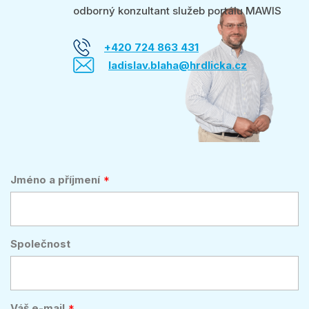
odborný konzultant služeb portálu MAWIS
+420 724 863 431
ladislav.blaha@hrdlicka.cz
Jméno a příjmení
Společnost
Váš e-mail