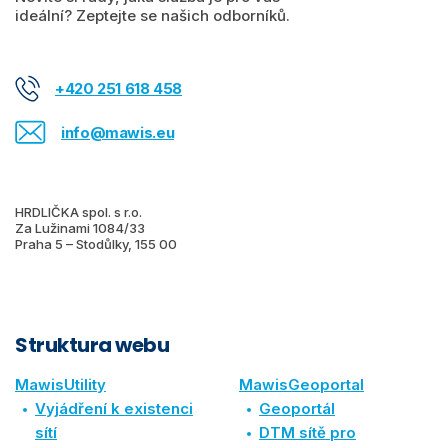
ideální? Zeptejte se našich odborníků.
+420 251 618 458
info@mawis.eu
HRDLIČKA spol. s r.o.
Za Lužinami 1084/33
Praha 5 – Stodůlky, 155 00
Struktura webu
MawisUtility
MawisGeoportal
Vyjádření k existenci
Geoportál
sítí
DTM sítě pro