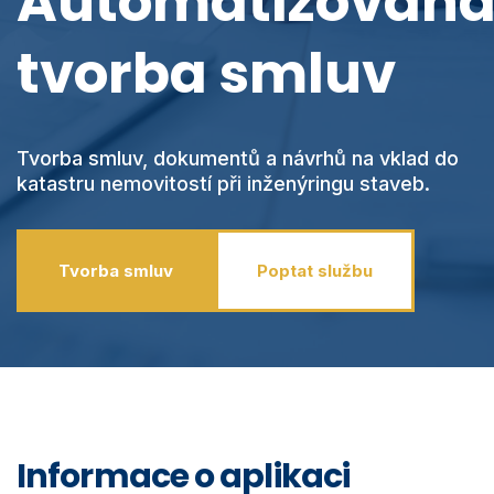
Automatizovan
Videa
MawisPasport
tvorba smluv
DTM ČR
O nás
Zobrazit všechny produkty
Přihlásit se
Tvorba smluv, dokumentů a návrhů na vklad do
katastru nemovitostí při inženýringu staveb.
Vyhledání
0
Nákupní košík
Tvorba smluv
Poptat službu
Čeština
Informace o aplikaci