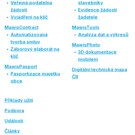
Veřejná podatelna
stavebníky
žádostí
Evidence žádostí
Vyjádření na klíč
žadatele
MawisContract
MawisTools
Automatizovaná
Analýza dat a výkresů
tvorba smluv
MawisPhoto
Záborový elaborát na
3D dokumentace
klíč
mobilem
MawisPasport
Digitální technická mapa
Pasportizace majetku
ČR
obce
Příklady užití
Podpora
Události
Články