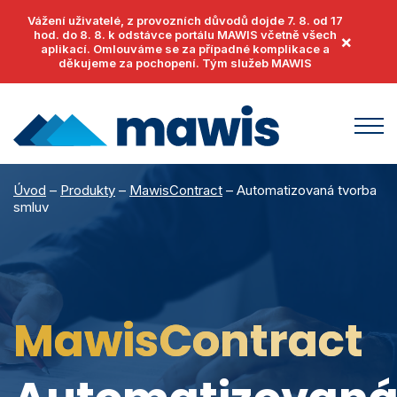
Vážení uživatelé, z provozních důvodů dojde 7. 8. od 17
hod. do 8. 8. k odstávce portálu MAWIS včetně všech
×
aplikací. Omlouváme se za případné komplikace a
děkujeme za pochopení. Tým služeb MAWIS
Produkty
Úvod
–
Produkty
–
MawisContract
–
Automatizovaná tvorba
smluv
MawisUtility
Příklady užití
MawisGeoportal
Podpora
MawisTools
Helpdesk
Události
MawisContract
MawisPhoto
Dokumenty
Články
MawisContract
Časté otázky