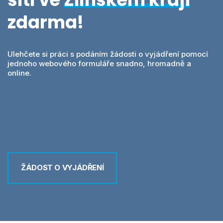
Videa
MawisPasport
zdarma!
DTM ČR
O nás
Zobrazit všechny produkty
Ulehčete si práci s podáním žádosti o vyjádření pomocí
jednoho webového formuláře snadno, hromadně a
Přihlásit se
online.
Vyhledání
0
Nákupní košík
Čeština
ŽÁDOST O VYJÁDŘENÍ