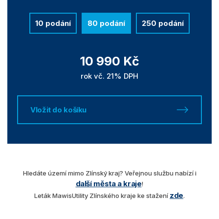
10 podání
80 podání
250 podání
10 990 Kč
rok vč. 21% DPH
Vložit do košíku
Hledáte území mimo Zlínský kraj? Veřejnou službu nabízí i
další města a kraje
!
zde
Leták MawisUtility Zlínského kraje ke stažení
.