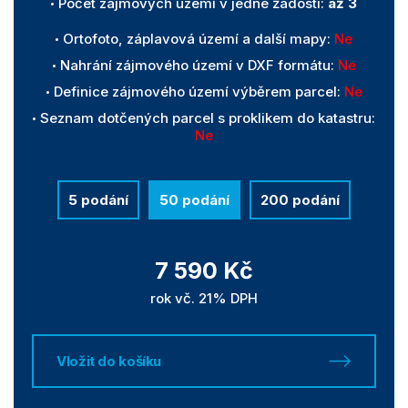
Počet zájmových území v jedné žádosti:
až 3
Ortofoto, záplavová území a další mapy:
Ne
Nahrání zájmového území v DXF formátu:
Ne
Definice zájmového území výběrem parcel:
Ne
Seznam dotčených parcel s proklikem do katastru:
Ne
5 podání
50 podání
200 podání
7 590 Kč
rok vč. 21% DPH
Vložit do košíku