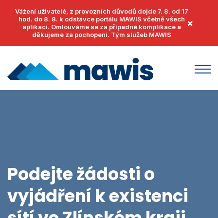
Vážení uživatelé, z provozních důvodů dojde 7. 8. od 17
hod. do 8. 8. k odstávce portálu MAWIS včetně všech
×
aplikací. Omlouváme se za případné komplikace a
děkujeme za pochopení. Tým služeb MAWIS
Produkty
MawisUtility
Příklady užití
MawisGeoportal
Podpora
MawisTools
Podejte žádosti o
Helpdesk
Události
MawisPhoto
vyjádření k existenci
Dokumenty
Články
MawisContract
Časté otázky
sítí ve
Zlínském kraji