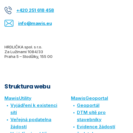
+420 251 618 458
info@mawis.eu
HRDLIČKA spol. s r.o.
Za Lužinami 1084/33
Praha 5 – Stodůlky, 155 00
Struktura webu
MawisUtility
MawisGeoportal
Vyjádření k existenci
Geoportál
sítí
DTM sítě pro
Veřejná podatelna
stavebníky
žádostí
Evidence žádostí