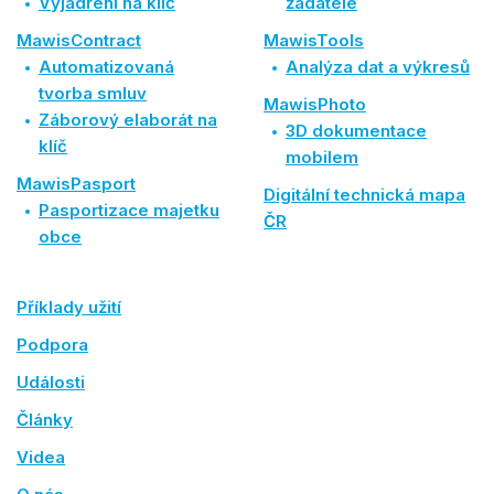
Vyjádření na klíč
žadatele
MawisContract
MawisTools
Automatizovaná
Analýza dat a výkresů
tvorba smluv
MawisPhoto
Záborový elaborát na
3D dokumentace
klíč
mobilem
MawisPasport
Digitální technická mapa
Pasportizace majetku
ČR
obce
Příklady užití
Podpora
Události
Články
Videa