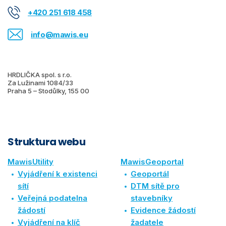
+420 251 618 458
info@mawis.eu
HRDLIČKA spol. s r.o.
Za Lužinami 1084/33
Praha 5 – Stodůlky, 155 00
Struktura webu
MawisUtility
MawisGeoportal
Vyjádření k existenci
Geoportál
sítí
DTM sítě pro
Veřejná podatelna
stavebníky
žádostí
Evidence žádostí
Vyjádření na klíč
žadatele