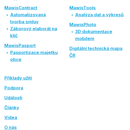
MawisContract
MawisTools
Automatizovaná
Analýza dat a výkresů
tvorba smluv
MawisPhoto
Záborový elaborát na
3D dokumentace
klíč
mobilem
MawisPasport
Digitální technická mapa
Pasportizace majetku
ČR
obce
Příklady užití
Podpora
Události
Články
Videa
O nás