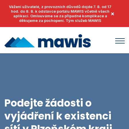
Vážení uživatelé, z provozních důvodů dojde 7. 8. od 17
hod. do 8. 8. k odstávce portálu MAWIS včetně všech
×
aplikací. Omlouváme se za případné komplikace a
děkujeme za pochopení. Tým služeb MAWIS
Produkty
MawisUtility
Příklady užití
MawisGeoportal
Podpora
MawisTools
Podejte žádosti o
Helpdesk
Události
MawisPhoto
vyjádření k existenci
Dokumenty
Články
MawisContract
Časté otázky
sítí v
Plzeňském kraji