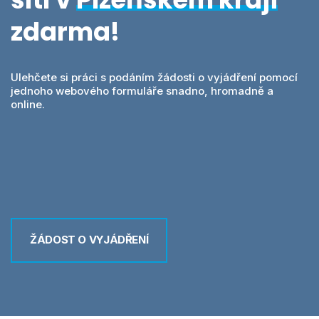
Videa
MawisPasport
zdarma!
DTM ČR
O nás
Zobrazit všechny produkty
Ulehčete si práci s podáním žádosti o vyjádření pomocí
jednoho webového formuláře snadno, hromadně a
Přihlásit se
online.
Vyhledání
0
Nákupní košík
Čeština
ŽÁDOST O VYJÁDŘENÍ