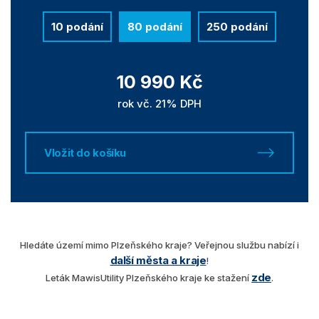
10 podání
80 podání
250 podání
10 990 Kč
rok vč. 21% DPH
Vložit do košíku
Hledáte území mimo Plzeňského kraje? Veřejnou službu nabízí i
další města a kraje
!
zde
Leták MawisUtility Plzeňského kraje ke stažení
.