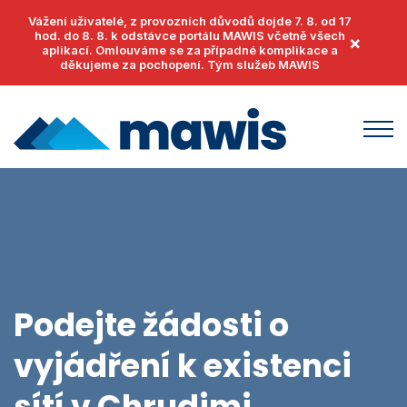
Vážení uživatelé, z provozních důvodů dojde 7. 8. od 17
hod. do 8. 8. k odstávce portálu MAWIS včetně všech
×
aplikací. Omlouváme se za případné komplikace a
děkujeme za pochopení. Tým služeb MAWIS
Produkty
MawisUtility
Příklady užití
MawisGeoportal
Podpora
MawisTools
Podejte žádosti o
Helpdesk
Události
MawisPhoto
vyjádření k existenci
Dokumenty
Články
MawisContract
Časté otázky
sítí v
Chrudimi