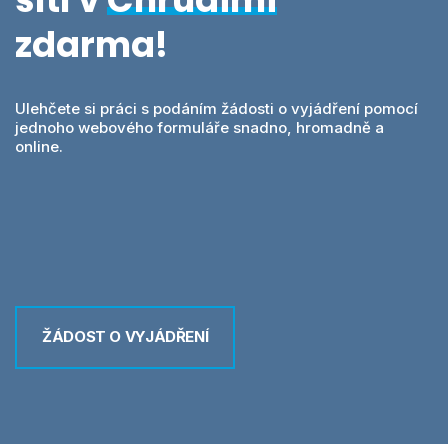
Videa
MawisPasport
zdarma!
DTM ČR
O nás
Zobrazit všechny produkty
Ulehčete si práci s podáním žádosti o vyjádření pomocí
jednoho webového formuláře snadno, hromadně a
Přihlásit se
online.
Vyhledání
0
Nákupní košík
Čeština
ŽÁDOST O VYJÁDŘENÍ