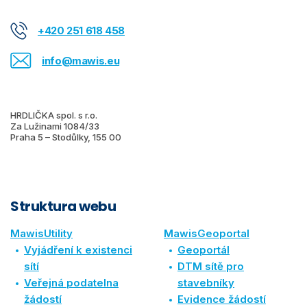
+420 251 618 458
info@mawis.eu
HRDLIČKA spol. s r.o.
Za Lužinami 1084/33
Praha 5 – Stodůlky, 155 00
Struktura webu
MawisUtility
MawisGeoportal
Vyjádření k existenci
Geoportál
sítí
DTM sítě pro
Veřejná podatelna
stavebníky
žádostí
Evidence žádostí