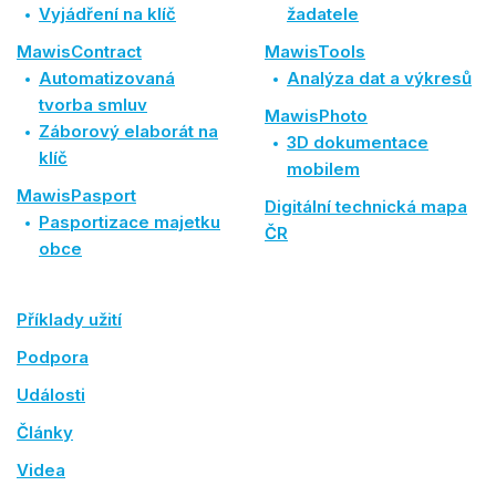
Vyjádření na klíč
žadatele
MawisContract
MawisTools
Automatizovaná
Analýza dat a výkresů
tvorba smluv
MawisPhoto
Záborový elaborát na
3D dokumentace
klíč
mobilem
MawisPasport
Digitální technická mapa
Pasportizace majetku
ČR
obce
Příklady užití
Podpora
Události
Články
Videa