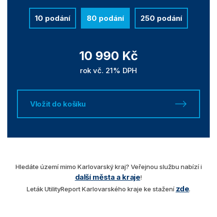
10 podání
80 podání
250 podání
10 990 Kč
rok vč. 21% DPH
Vložit do košíku
Hledáte území mimo Karlovarský kraj? Veřejnou službu nabízí i
další města a kraje
!
zde
Leták UtilityReport Karlovarského kraje ke stažení
.