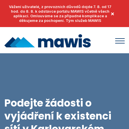
Vážení uživatelé, z provozních důvodů dojde 7. 8. od 17
hod. do 8. 8. k odstávce portálu MAWIS včetně všech
×
aplikací. Omlouváme se za případné komplikace a
děkujeme za pochopení. Tým služeb MAWIS
Produkty
MawisUtility
Příklady užití
MawisGeoportal
Podpora
MawisTools
Podejte žádosti o
Helpdesk
Události
MawisPhoto
vyjádření k existenci
Dokumenty
Články
MawisContract
Časté otázky
sítí v
Karlovarském