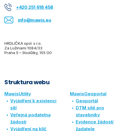
+420 251 618 458
info@mawis.eu
HRDLIČKA spol. s r.o.
Za Lužinami 1084/33
Praha 5 – Stodůlky, 155 00
Struktura webu
MawisUtility
MawisGeoportal
Vyjádření k existenci
Geoportál
sítí
DTM sítě pro
Veřejná podatelna
stavebníky
žádostí
Evidence žádostí
Vyjádření na klíč
žadatele