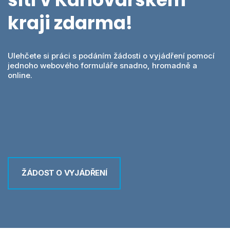
Videa
MawisPasport
kraji
zdarma!
DTM ČR
O nás
Zobrazit všechny produkty
Ulehčete si práci s podáním žádosti o vyjádření pomocí
jednoho webového formuláře snadno, hromadně a
Přihlásit se
online.
Vyhledání
0
Nákupní košík
Čeština
ŽÁDOST O VYJÁDŘENÍ