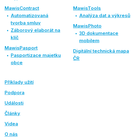
MawisContract
MawisTools
Automatizovaná
Analýza dat a výkresů
tvorba smluv
MawisPhoto
Záborový elaborát na
3D dokumentace
klíč
mobilem
MawisPasport
Digitální technická mapa
Pasportizace majetku
ČR
obce
Příklady užití
Podpora
Události
Články
Videa
O nás