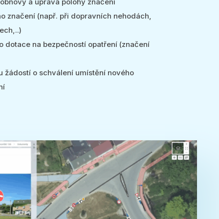
 obnovy a úprava polohy značení
o značení (např. při dopravních nehodách,
ech,..)
 o dotace na bezpečností opatření (značení
u žádostí o schválení umístění nového
ní