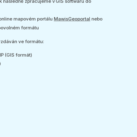
k následně zpracujeme v GIS softwaru do
 online mapovém portálu
MawisGeoportal
nebo
bovolném formátu
zdáván ve formátu:
P (GIS formát)
)