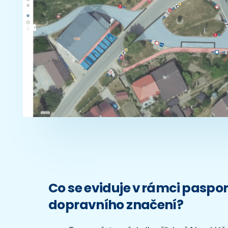
Co se eviduje v rámci paspo
dopravního značení?