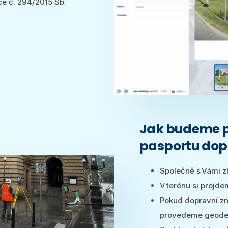
ce č. 294/2015 Sb.
Jak budeme p
pasportu dop
Společně s Vámi z
V terénu si projd
Pokud dopravní zn
provedeme geodet