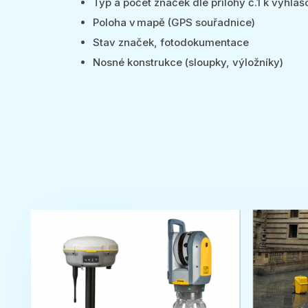
Typ a počet značek dle přílohy č.1 k vyhláš
Poloha v mapě (GPS souřadnice)
Stav značek, fotodokumentace
Nosné konstrukce (sloupky, výložníky)