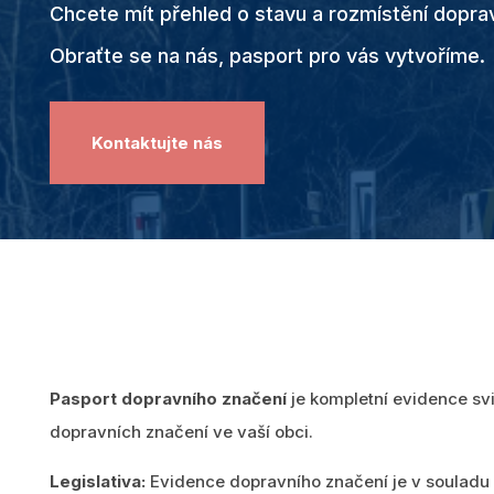
Chcete
mít přehled o stavu
a rozmístění
doprav
Obraťte se na nás, pasport pro vás vytvoříme.
DTM ČR
Pomůžeme vám s DTM. Tvorbu a
údržbu dat inženýrských sítí
Kontaktujte nás
zvládneme společně!
Zobrazit všechny produkty
Pasport dopravního značení
j
e kompletní evidence sv
dopravních značení ve vaší obci.
Legislativa:
Evidence dopravního značení je v souladu