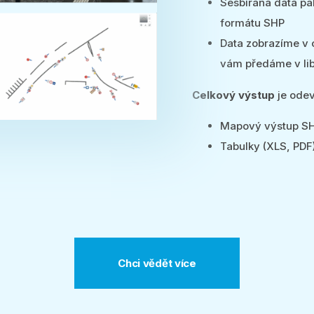
Sesbíraná data pa
formátu SHP
Data zobrazíme v
vám předáme v li
Celkový výstup
je odev
Mapový výstup SH
Tabulky (XLS, PDF
Chci vědět více