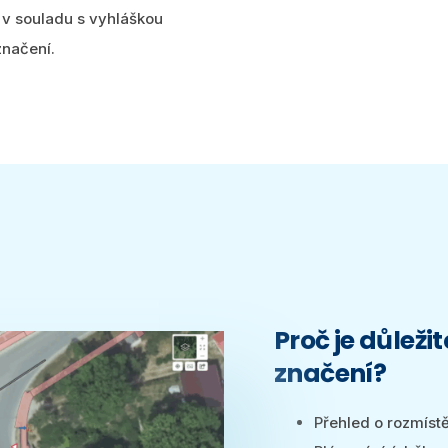
 v souladu s vyhláškou
značení.
Proč je důlež
značení?
Přehled o rozmíst