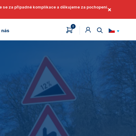
áme se za případné komplikace a děkujeme za pochopení.
×
0
 nás
English
Jak získat identifikátor
Jak získat identifikátor