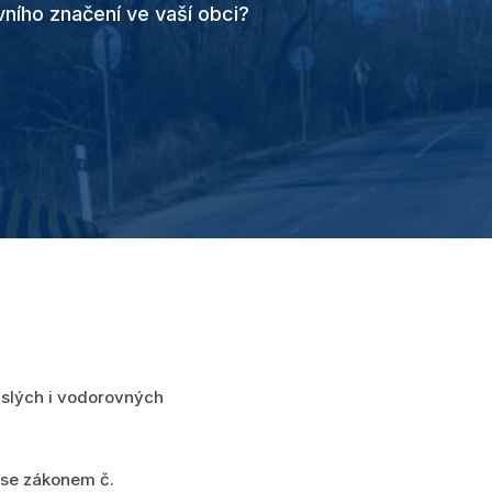
ního značení
ve vaší obci?
islých i vodorovných
 se zákonem č.