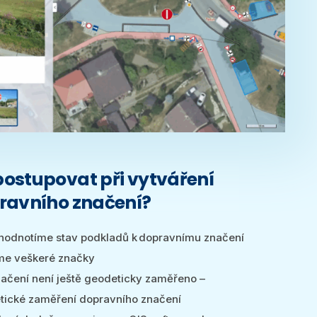
ostupovat při vytváření
ravního značení?
hodnotíme stav podkladů k dopravnímu značení
eme veškeré značky
ačení není ještě geodeticky zaměřeno –
ické zaměření dopravního značení