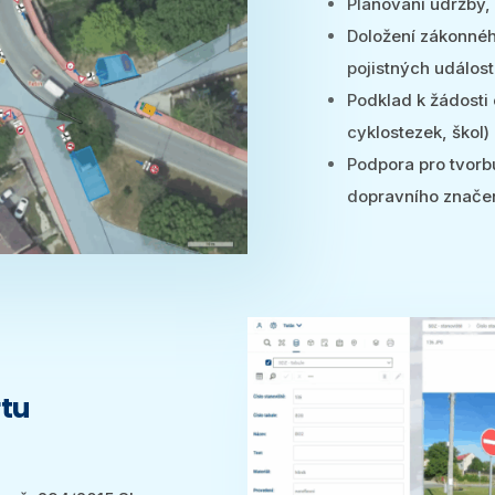
Plánování údržby,
Doložení zákonnéh
pojistných událost
Podklad k žádosti
cyklostezek, škol)
Podpora pro tvorb
dopravního znače
rtu