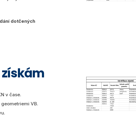
dání dotčených
ě získám
KN v čase.
 geometriemi VB.
vu.