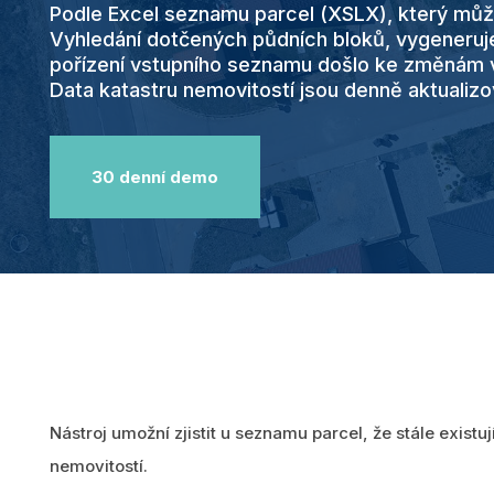
Podle Excel seznamu parcel (XSLX), který můž
Vyhledání dotčených půdních bloků, vygeneru
DTM ČR
pořízení vstupního seznamu došlo ke změnám v
Data katastru nemovitostí jsou denně aktualizo
Pomůžeme vám s DTM. Tvorbu a
údržbu dat inženýrských sítí
zvládneme společně!
30 denní demo
Zobrazit všechny produkty
Nástroj umožní zjistit u seznamu parcel, že stále existuj
nemovitostí.