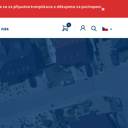
áme se za případné komplikace a děkujeme za pochopení.
×
0
 nás
English
Jak získat identifikátor
Jak získat identifikátor