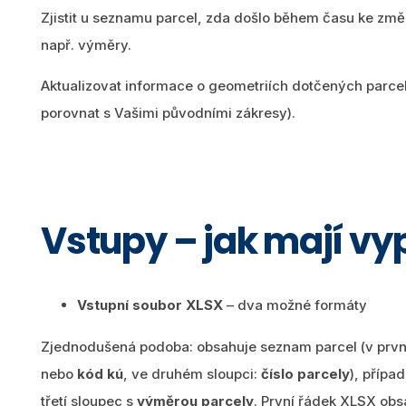
Zjistit u seznamu parcel, zda došlo během času ke změ
např. výměry.
Aktualizovat informace o geometriích dotčených parcel
porovnat s Vašimi původními zákresy).
Vstupy – jak mají v
Vstupní soubor XLSX
– dva možné formáty
Zjednodušená podoba: obsahuje seznam parcel (v prvn
nebo
kód kú
, ve druhém sloupci:
číslo parcely
), přípa
třetí sloupec s
výměrou parcely
. První řádek XLSX ob