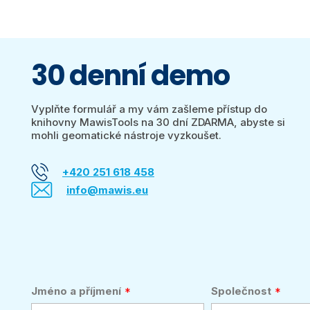
30 denní demo
Vyplňte formulář a my vám zašleme přístup do
knihovny MawisTools na 30 dní ZDARMA, abyste si
mohli geomatické nástroje vyzkoušet.
+420 251 618 458
info@mawis.eu
Jméno a příjmení
Společnost