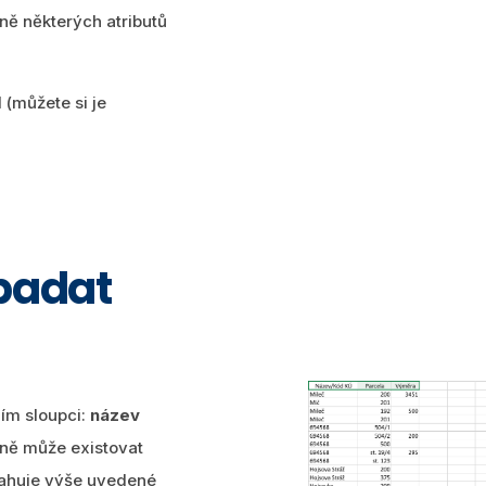
ně některých atributů
 (můžete si je
ypadat
ím sloupci:
název
dně může existovat
sahuje výše uvedené