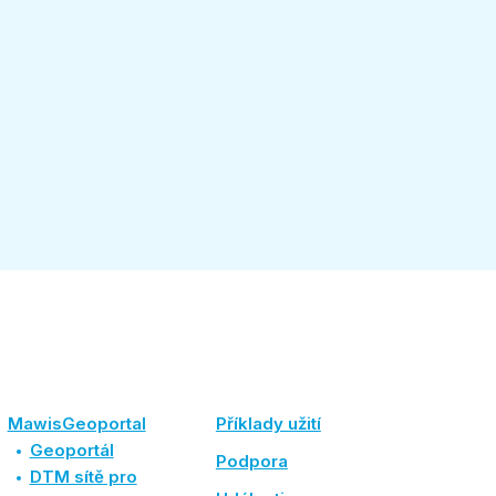
MawisGeoportal
Příklady užití
Geoportál
Podpora
DTM sítě pro