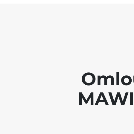
Omlou
MAWIS