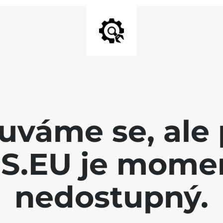
váme se, ale 
.EU je mome
nedostupný.