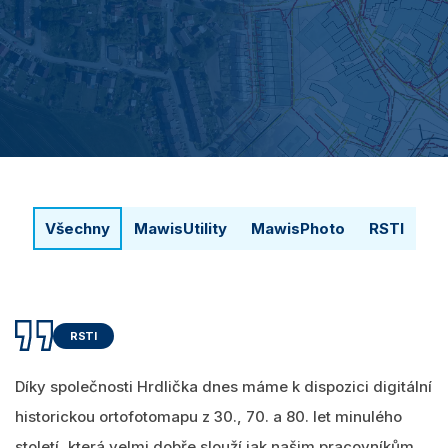
Videa
MawisPasport
DTM ČR
O nás
Zobrazit všechny produkty
Přihlásit se
Vyhledání
0
Nákupní košík
Všechny
MawisUtility
MawisPhoto
RSTI
Čeština
RSTI
Díky společnosti Hrdlička dnes máme k dispozici digitální
historickou ortofotomapu z 30., 70. a 80. let minulého
století, která velmi dobře slouží jak našim pracovníkům