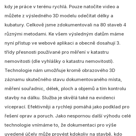
kdy je práce v terénu rychlá. Pouze natočíte video a
můžete z výsledného 3D modelu odečítat délky a
kubatury. Celkově jsme zdokumentovali na 80 staveb 4
různými metodami. Ke všem výsledným datům máme
nyní přístup ve webové aplikaci a obecně dosahují 3.
třídy přesnosti používané pro měření v katastru
nemovitosti (dle vyhlášky o katastru nemovitostí).
Technologie nám umožňuje kromě obrazového 3D
záznamu skutečného stavu dokumentovaného místa,
měření souřadnic, délek, ploch a objemů a tím kontrolu
stavby na dálku. Služba je skvělá také na evidenci
víceprací. Efektivněji a rychleji pomáhá jako podklad pro
řešení oprav a poruch. Jako nespornou další výhodu celé
technologie vnímáme to, že dokumentaci pro výše
uvedené účely může provést kdokoliv na stavbě, kdo