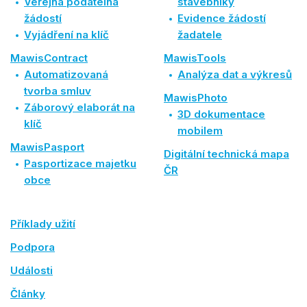
Veřejná podatelna
stavebníky
žádostí
Evidence žádostí
Vyjádření na klíč
žadatele
MawisContract
MawisTools
Automatizovaná
Analýza dat a výkresů
tvorba smluv
MawisPhoto
Záborový elaborát na
3D dokumentace
klíč
mobilem
MawisPasport
Digitální technická mapa
Pasportizace majetku
ČR
obce
Příklady užití
Podpora
Události
Články