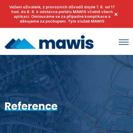
Vážení uživatelé, z provozních důvodů dojde 7. 8. od 17
hod. do 8. 8. k odstávce portálu MAWIS včetně všech
×
aplikací. Omlouváme se za případné komplikace a
děkujeme za pochopení. Tým služeb MAWIS
Produkty
MawisUtility
Příklady užití
MawisGeoportal
Podpora
MawisTools
Reference
Helpdesk
Události
MawisPhoto
Dokumenty
Články
MawisContract
Časté otázky