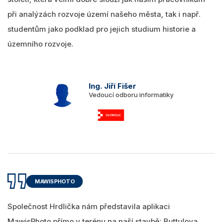
při analýzách rozvoje území našeho města, tak i např.
studentům jako podklad pro jejich studium historie a
územního rozvoje.
Ing. Jiří Fišer
Vedoucí odboru informatiky
MAWISPHOTO
Společnost Hrdlička nám představila aplikaci
MawisPhoto přímo v terénu na naší stavbě: Buttulova.