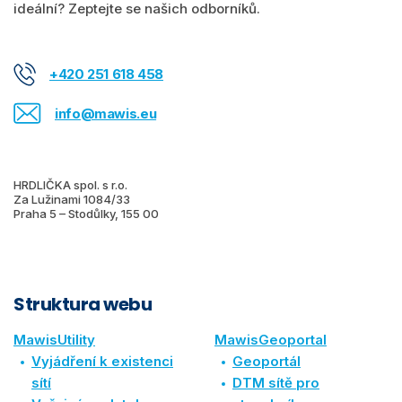
ideální? Zeptejte se našich odborníků.
+420 251 618 458
info@mawis.eu
HRDLIČKA spol. s r.o.
Za Lužinami 1084/33
Praha 5 – Stodůlky, 155 00
Struktura webu
MawisUtility
MawisGeoportal
Vyjádření k existenci
Geoportál
sítí
DTM sítě pro