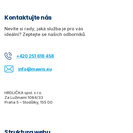
Kontaktujte nás
Nevíte si rady, jaká služba je pro vás
ideální? Zeptejte se našich odborníků.
+420 251 618 458
info@mawis.eu
HRDLIČKA spol. s r.o.
Za Lužinami 1084/33
Praha 5 – Stodůlky, 155 00
Struktura webu