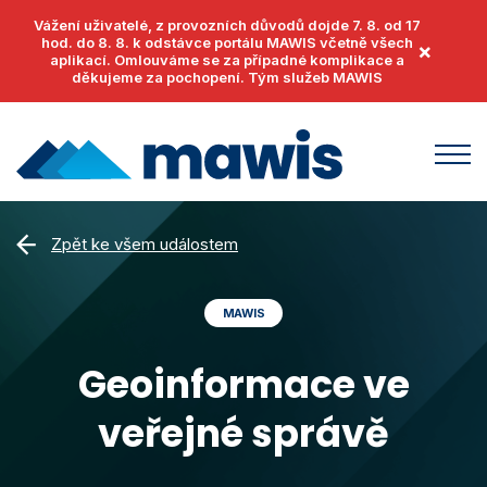
Vážení uživatelé, z provozních důvodů dojde 7. 8. od 17
hod. do 8. 8. k odstávce portálu MAWIS včetně všech
×
aplikací. Omlouváme se za případné komplikace a
děkujeme za pochopení. Tým služeb MAWIS
Produkty
Zpět ke všem událostem
MawisUtility
Příklady užití
MAWIS
MawisGeoportal
Podpora
MawisTools
Geoinformace ve
Helpdesk
Události
MawisPhoto
veřejné správě
Dokumenty
Články
MawisContract
Časté otázky