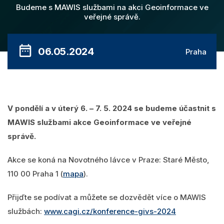
Videa
MawisPasport
Budeme s MAWIS službami na akci Geoinformace ve
veřejné správě.
DTM ČR
O nás
Zobrazit všechny produkty
06.05.2024
Praha
Přihlásit se
Vyhledání
0
Nákupní košík
V pondělí a v úterý 6. – 7. 5. 2024 se budeme účastnit s
MAWIS službami akce Geoinformace ve veřejné
Čeština
správě.
Akce se koná na Novotného lávce v Praze: Staré Město,
110 00 Praha 1 (
mapa
).
Přijďte se podívat a můžete se dozvědět více o MAWIS
službách:
www.cagi.cz/konference-givs-2024