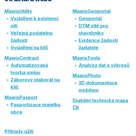
MawisUtility
MawisGeoportal
Vyjádření k existenci
Geoportál
sítí
DTM sítě pro
Veřejná podatelna
stavebníky
žádostí
Evidence žádostí
Vyjádření na klíč
žadatele
MawisContract
MawisTools
Automatizovaná
Analýza dat a výkresů
tvorba smluv
MawisPhoto
Záborový elaborát na
3D dokumentace
klíč
mobilem
MawisPasport
Digitální technická mapa
Pasportizace majetku
ČR
obce
Příklady užití