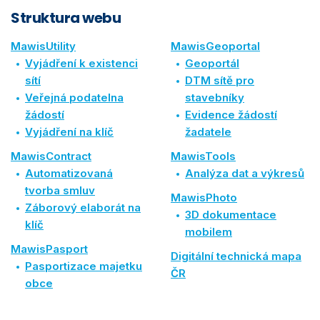
Struktura webu
MawisUtility
MawisGeoportal
Vyjádření k existenci
Geoportál
sítí
DTM sítě pro
Veřejná podatelna
stavebníky
žádostí
Evidence žádostí
Vyjádření na klíč
žadatele
MawisContract
MawisTools
Automatizovaná
Analýza dat a výkresů
tvorba smluv
MawisPhoto
Záborový elaborát na
3D dokumentace
klíč
mobilem
MawisPasport
Digitální technická mapa
Pasportizace majetku
ČR
obce