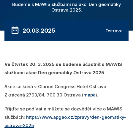
Videa
MawisPasport
Budeme s MAWIS službami na akci Den geomatiky
Ostrava 2025.
DTM ČR
O nás
Zobrazit všechny produkty
20.03.2025
Ostrava
Přihlásit se
Vyhledání
0
Nákupní košík
Ve čtvrtek 20. 3. 2025 se budeme účastnit s MAWIS
službami akce Den geomatiky Ostrava 2025.
Čeština
Akce se koná v Clarion Congress Hotel Ostrava:
Zkrácená 2703/84, 700 30 Ostrava (
mapa
).
Přijďte se podívat a můžete se dozvědět více o MAWIS
službách:
https://www.apgeo.cz/zpravy/den-geomatiky-
ostrava-2025