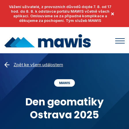
Vážení uživatelé, z provozních důvodů dojde 7. 8. od 17
hod. do 8. 8. k odstávce portálu MAWIS včetně všech
×
aplikací. Omlouváme se za případné komplikace a
děkujeme za pochopení. Tým služeb MAWIS
Produkty
Zpět ke všem událostem
MawisUtility
Příklady užití
MAWIS
MawisGeoportal
Podpora
MawisTools
Den geomatiky
Helpdesk
Události
MawisPhoto
Ostrava 2025
Dokumenty
Články
MawisContract
Časté otázky