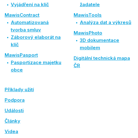
Vyjádření na klíč
žadatele
MawisContract
MawisTools
Automatizovaná
Analýza dat a výkresů
tvorba smluv
MawisPhoto
Záborový elaborát na
3D dokumentace
klíč
mobilem
MawisPasport
Digitální technická mapa
Pasportizace majetku
ČR
obce
Příklady užití
Podpora
Události
Články
Videa