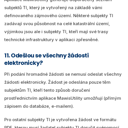
subjektů TI, který je vytvořený na základě vámi
definovaného zájmového území. Některé subjekty TI
zadávají svou působnost na celé katastrální území,
výjimkou jsou ale i subjekty TI, kteří mají své trasy
technické infrastruktury v aplikaci zpřesněné.
11. Odešlou se všechny žádosti
elektronicky?
Při podání hromadné žádosti se nemusí odeslat všechny
žádosti elektronicky. Žádost je odeslána pouze těm
subjektům TI, kteří tento způsob doručení
prostřednictvím aplikace MawisUtility umožňují (přímým
zápisem do databáze, e-mailem).
Pro ostatní subjekty TI je vytvořena žádost ve formátu
PDF, kterou musí žadatel subjektu TI doručit svépomocí