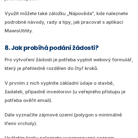
Využít můžete také záložku „Nápověda“, kde naleznete
podrobné návody, rady a tipy, jak pracovat s aplikací
MawisUtility.
8. Jak probíhá podání žádosti?
Pro vytvoření žádosti je potřeba vyplnit webový formulář,
který je přehledně rozdělen do čtyř kroků.
V prvním z nich vyplníte základní údaje o stavbě,
žadateli, případně investorovi (u veřejného přístupu je
potřeba ověřit email).
Dále vyznačíte zájmové území (polygon s minimálně
třemi vrcholy).
Ve třetím kroku naleznete vygenerovaný seznam