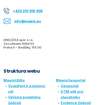
+420 251 618 458
info@mawis.eu
HRDLIČKA spol. s r.o.
Za Lužinami 1084/33
Praha 5 – Stodůlky, 155 00
Struktura webu
MawisUtility
MawisGeoportal
Vyjádření k existenci
Geoportál
sítí
DTM sítě pro
Veřejná podatelna
stavebníky
žádostí
Evidence žádostí