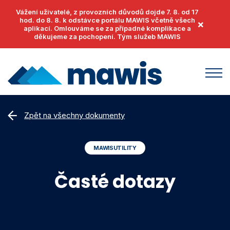
Vážení uživatelé, z provozních důvodů dojde 7. 8. od 17
hod. do 8. 8. k odstávce portálu MAWIS včetně všech
×
aplikací. Omlouváme se za případné komplikace a
děkujeme za pochopení. Tým služeb MAWIS
Produkty
Zpět na všechny dokumenty
MawisUtility
Příklady užití
MAWISUTILITY
MawisGeoportal
Podpora
MawisTools
Časté dotazy
Helpdesk
Události
MawisPhoto
Dokumenty
Články
MawisContract
Časté otázky