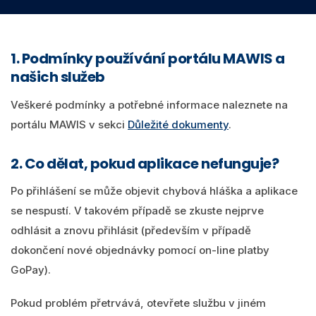
Videa
MawisPasport
DTM ČR
O nás
1. Podmínky používání portálu MAWIS a
Zobrazit všechny produkty
našich služeb
Přihlásit se
Veškeré podmínky a potřebné informace naleznete na
Vyhledání
portálu MAWIS v sekci
Důležité dokumenty
.
0
Nákupní košík
2. Co dělat, pokud aplikace nefunguje?
Čeština
Po přihlášení se může objevit chybová hláška a aplikace
se nespustí. V takovém případě se zkuste nejprve
odhlásit a znovu přihlásit (především v případě
dokončení nové objednávky pomocí on-line platby
GoPay).
Pokud problém přetrvává, otevřete službu v jiném