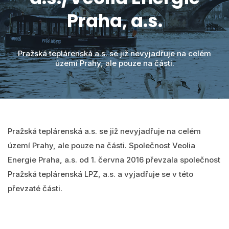
Videa
MawisPasport
Praha, a.s.
DTM ČR
O nás
Zobrazit všechny produkty
Pražská teplárenská a.s. se již nevyjadřuje na celém
území Prahy, ale pouze na části.
Přihlásit se
Vyhledání
0
Nákupní košík
Čeština
Pražská teplárenská a.s. se již nevyjadřuje na celém
území Prahy, ale pouze na části. Společnost Veolia
Energie Praha, a.s. od 1. června 2016 převzala společnost
Pražská teplárenská LPZ, a.s. a vyjadřuje se v této
převzaté části.