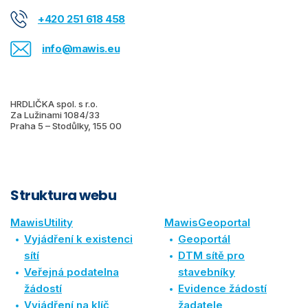
+420 251 618 458
info@mawis.eu
HRDLIČKA spol. s r.o.
Za Lužinami 1084/33
Praha 5 – Stodůlky, 155 00
Struktura webu
MawisUtility
MawisGeoportal
Vyjádření k existenci
Geoportál
sítí
DTM sítě pro
Veřejná podatelna
stavebníky
žádostí
Evidence žádostí
Vyjádření na klíč
žadatele