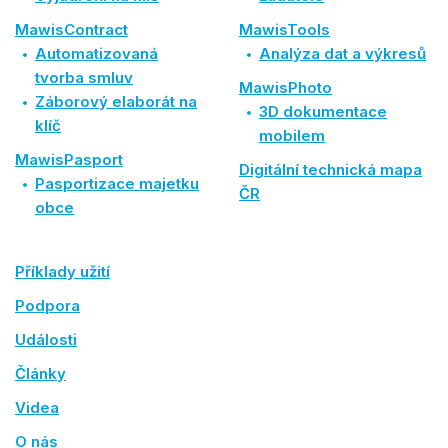
MawisContract
MawisTools
Automatizovaná
Analýza dat a výkresů
tvorba smluv
MawisPhoto
Záborový elaborát na
3D dokumentace
klíč
mobilem
MawisPasport
Digitální technická mapa
Pasportizace majetku
ČR
obce
Příklady užití
Podpora
Události
Články
Videa
O nás