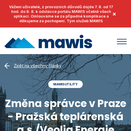
Vážení uživatelé, z provozních důvodů dojde 7. 8. od 17
hod. do 8. 8. k odstávce portálu MAWIS včetně všech
×
aplikací. Omlouváme se za případné komplikace a
děkujeme za pochopení. Tým služeb MAWIS
Produkty
Zpět na všechny články
MawisUtility
Příklady užití
MAWISUTILITY
MawisGeoportal
Podpora
MawisTools
Změna správce v Praze
Helpdesk
Události
MawisPhoto
- Pražská teplárenská
Dokumenty
Články
MawisContract
Časté otázky
a.s./Veolia Energie