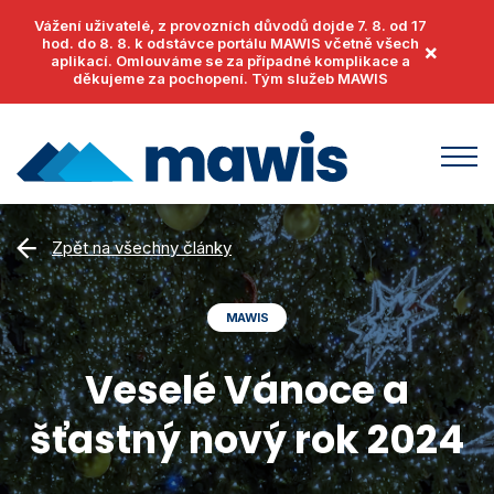
Vážení uživatelé, z provozních důvodů dojde 7. 8. od 17
hod. do 8. 8. k odstávce portálu MAWIS včetně všech
×
aplikací. Omlouváme se za případné komplikace a
děkujeme za pochopení. Tým služeb MAWIS
Produkty
Zpět na všechny články
MawisUtility
Příklady užití
MAWIS
MawisGeoportal
Podpora
MawisTools
Veselé Vánoce a
Helpdesk
Události
MawisPhoto
šťastný nový rok 2024
Dokumenty
Články
MawisContract
Časté otázky