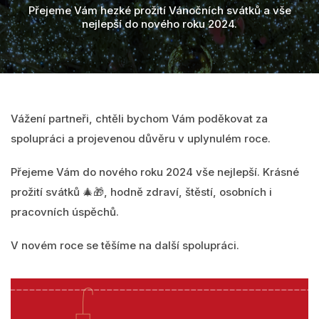
Videa
MawisPasport
Přejeme Vám hezké prožití Vánočních svátků a vše
nejlepší do nového roku 2024.
DTM ČR
O nás
Zobrazit všechny produkty
Přihlásit se
Vážení partneři, chtěli bychom Vám poděkovat za
Vyhledání
spolupráci a projevenou důvěru v uplynulém roce.
0
Nákupní košík
Přejeme Vám do nového roku 2024 vše nejlepší. Krásné
Čeština
prožití svátků 🎄🎁, hodně zdraví, štěstí, osobních i
pracovních úspěchů.
V novém roce se těšíme na další spolupráci.