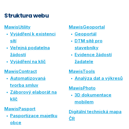
Struktura webu
MawisUtility
MawisGeoportal
Vyjádření k existenci
Geoportál
sítí
DTM sítě pro
Veřejná podatelna
stavebníky
žádostí
Evidence žádostí
Vyjádření na klíč
žadatele
MawisContract
MawisTools
Automatizovaná
Analýza dat a výkresů
tvorba smluv
MawisPhoto
Záborový elaborát na
3D dokumentace
klíč
mobilem
MawisPasport
Digitální technická mapa
Pasportizace majetku
ČR
obce