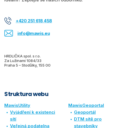
+420 251 618 458
info@mawis.eu
HRDLIČKA spol. s r.o.
Za Lužinami 1084/33
Praha 5 – Stodůlky, 155 00
Struktura webu
MawisUtility
MawisGeoportal
Vyjádření k existenci
Geoportál
sítí
DTM sítě pro
Veřejná podatelna
stavebníky