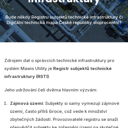
Videa
MawisPasport
DTM ČR
O nás
Bude někdy Registru subjektů technické infrastruktury či
Digitální technická mapa České republiky stoprocentní?
Zobrazit všechny produkty
Přihlásit se
Vyhledání
0
Nákupní košík
Zdrojem dat o správcích technické infrastruktury pro
systém Mawis Utility je
Registr subjektů technické
Čeština
infrastruktury (RSTI)
.
Jeho udržování čelí dvěma hlavním výzvám:
Zájmová území
: Subjekty si samy vymezují zájmové
území, často příliš široce, což vede k množství
zbytečných žádostí. Provozovatelé registru se snaží
přesvědčit subjekty ke zpřesnění území na skutečné