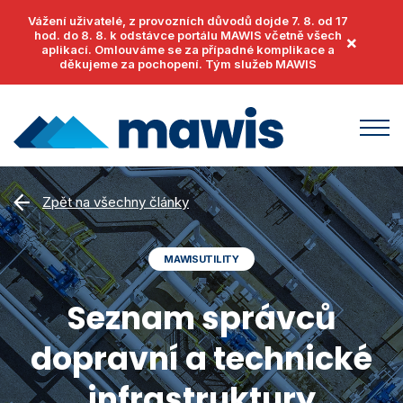
Vážení uživatelé, z provozních důvodů dojde 7. 8. od 17
hod. do 8. 8. k odstávce portálu MAWIS včetně všech
×
aplikací. Omlouváme se za případné komplikace a
děkujeme za pochopení. Tým služeb MAWIS
Produkty
Zpět na všechny články
MawisUtility
Příklady užití
MAWISUTILITY
MawisGeoportal
Podpora
MawisTools
Seznam správců
Helpdesk
Události
MawisPhoto
dopravní a technické
Dokumenty
Články
MawisContract
Časté otázky
infrastruktury