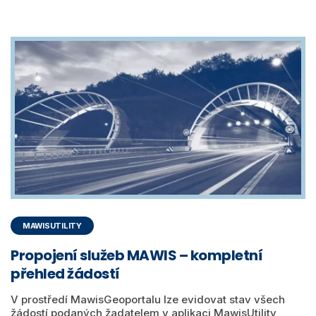
MAWISUTILITY
Propojení služeb MAWIS – kompletní
přehled žádostí
V prostředí MawisGeoportalu lze evidovat stav všech
žádostí podaných žadatelem v aplikaci MawisUtility