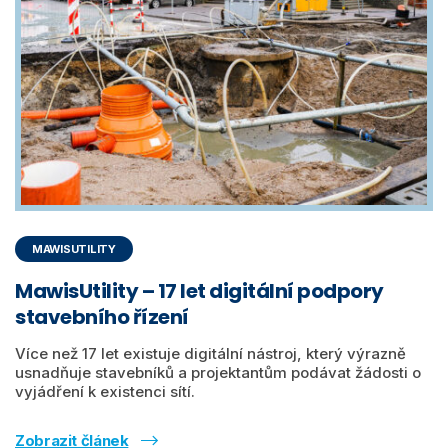
MAWISUTILITY
MawisUtility – 17 let digitální podpory
stavebního řízení
Více než 17 let existuje digitální nástroj, který výrazně
usnadňuje stavebníků a projektantům podávat žádosti o
vyjádření k existenci sítí.
Zobrazit článek