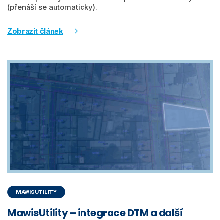
(přenáší se automaticky).
Zobrazit článek
MAWISUTILITY
MawisUtility – integrace DTM a další