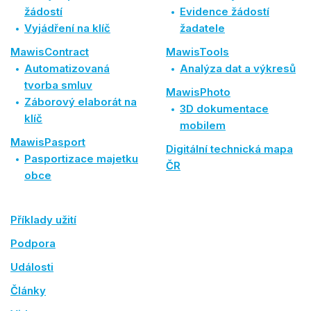
žádostí
Evidence žádostí
Vyjádření na klíč
žadatele
MawisContract
MawisTools
Automatizovaná
Analýza dat a výkresů
tvorba smluv
MawisPhoto
Záborový elaborát na
3D dokumentace
klíč
mobilem
MawisPasport
Digitální technická mapa
Pasportizace majetku
ČR
obce
Příklady užití
Podpora
Události
Články