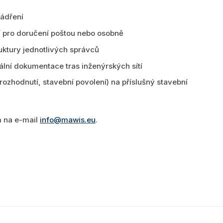
jádření
tí pro doručení poštou nebo osobně
uktury jednotlivých správců
ální dokumentace tras inženýrských sítí
rozhodnutí, stavební povolení) na příslušný stavební
m na e-mail
info@mawis.eu
.