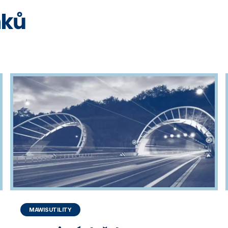
nků
MAWISUTILITY