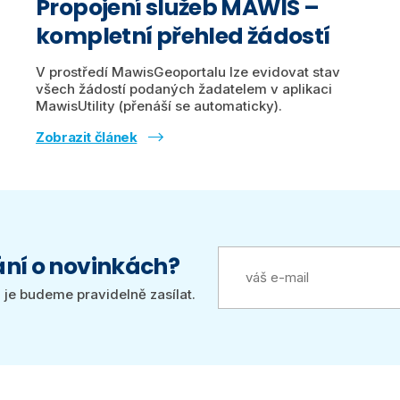
Propojení služeb MAWIS –
kompletní přehled žádostí
V prostředí MawisGeoportalu lze evidovat stav
všech žádostí podaných žadatelem v aplikaci
MawisUtility (přenáší se automaticky).
Zobrazit článek
ání o novinkách?
je budeme pravidelně zasílat.