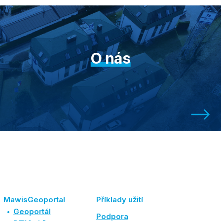
O nás
MawisGeoportal
Příklady užití
Geoportál
Podpora