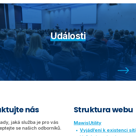
Události
ktujte nás
Struktura webu
rady, jaká služba je pro vás
MawisUtility
eptejte se našich odborníků.
Vyjádření k existenci sítí