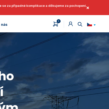
áme se za případné komplikace a děkujeme za pochopení.
×
0
 nás
English
ho
í
Jak získat identifikátor
Jak získat identifikátor
kým