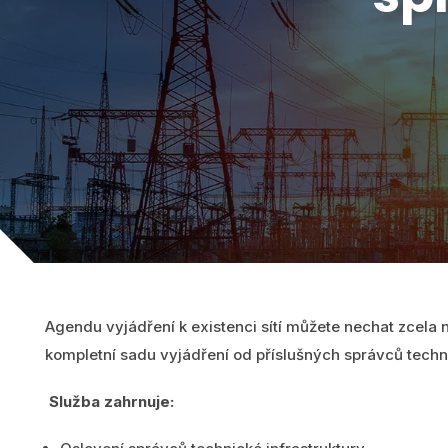
DTM ČR
Pomůžeme vám s DTM. Tvorbu a
údržbu dat inženýrských sítí
zvládneme společně!
Zobrazit všechny produkty
Agendu vyjádření k existenci sítí můžete nechat zcela na
kompletní sadu vyjádření od příslušných správců techni
Služba zahrnuje: