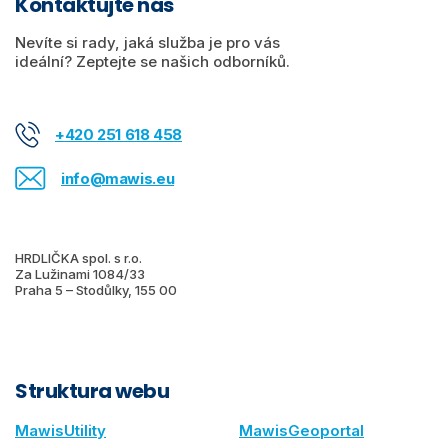
Kontaktujte nás
Nevíte si rady, jaká služba je pro vás
ideální? Zeptejte se našich odborníků.
+420 251 618 458
info@mawis.eu
HRDLIČKA spol. s r.o.
Za Lužinami 1084/33
Praha 5 – Stodůlky, 155 00
Struktura webu
MawisUtility
MawisGeoportal