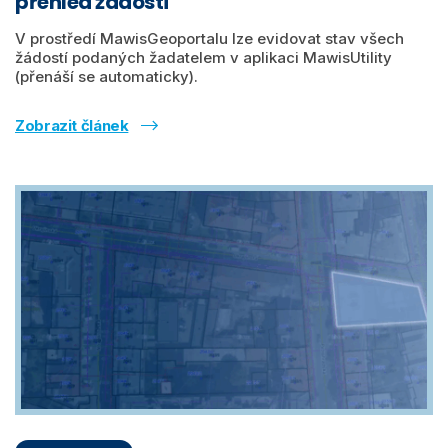
přehled žádostí
V prostředí MawisGeoportalu lze evidovat stav všech
žádostí podaných žadatelem v aplikaci MawisUtility
(přenáší se automaticky).
Zobrazit článek