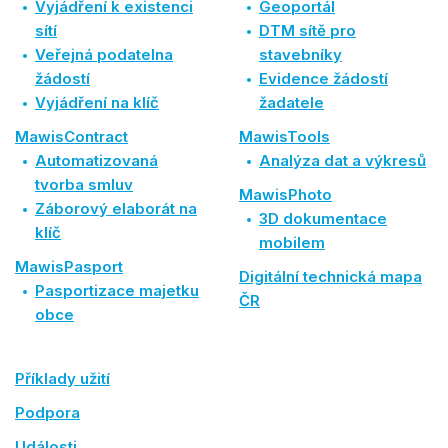
Vyjádření k existenci
Geoportál
sítí
DTM sítě pro
Veřejná podatelna
stavebníky
žádostí
Evidence žádostí
Vyjádření na klíč
žadatele
MawisContract
MawisTools
Automatizovaná
Analýza dat a výkresů
tvorba smluv
MawisPhoto
Záborový elaborát na
3D dokumentace
klíč
mobilem
MawisPasport
Digitální technická mapa
Pasportizace majetku
ČR
obce
Příklady užití
Podpora
Události