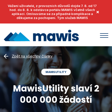
Vážení uživatelé, z provozních důvodů dojde 7. 8. od 17
hod. do 8. 8. k odstávce portálu MAWIS včetně všech
×
aplikací. Omlouváme se za případné komplikace a
děkujeme za pochopení. Tým služeb MAWIS
Produkty
Zpět na všechny články
MawisUtility
Příklady užití
MAWISUTILITY
MawisGeoportal
Podpora
MawisTools
MawisUtility slaví 2
Helpdesk
Události
MawisPhoto
000 000 žádostí
Dokumenty
Články
MawisContract
Časté otázky