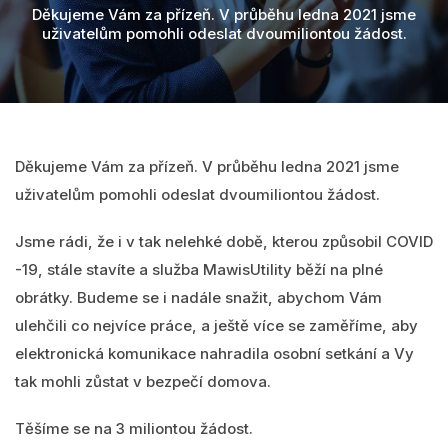
Videa
MawisPasport
Děkujeme Vám za přízeň. V průběhu ledna 2021 jsme
uživatelům pomohli odeslat dvoumiliontou žádost.
DTM ČR
O nás
Zobrazit všechny produkty
Přihlásit se
Děkujeme Vám za přízeň. V průběhu ledna 2021 jsme
Vyhledání
uživatelům pomohli odeslat dvoumiliontou žádost.
0
Nákupní košík
Jsme rádi, že i v tak nelehké době, kterou způsobil COVID
Čeština
-19, stále stavíte a služba MawisUtility běží na plné
obrátky. Budeme se i nadále snažit, abychom Vám
ulehčili co nejvíce práce, a ještě více se zaměříme, aby
elektronická komunikace nahradila osobní setkání a Vy
tak mohli zůstat v bezpečí domova.
Těšíme se na 3 miliontou žádost.